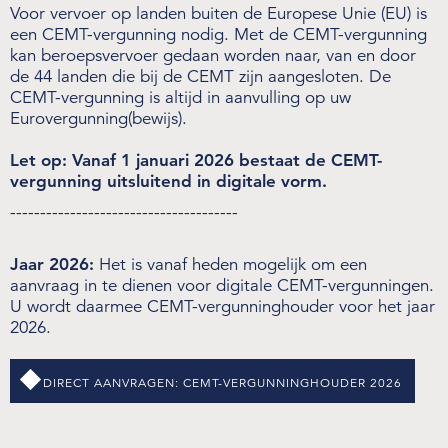
Voor vervoer op landen buiten de Europese Unie (EU) is
een CEMT-vergunning nodig. Met de CEMT-vergunning
Over de NIWO
kan beroepsvervoer gedaan worden naar, van en door
de 44 landen die bij de CEMT zijn aangesloten. De
Informatie per land / Country information
CEMT-vergunning is altijd in aanvulling op uw
Eurovergunning(bewijs).
Over deze website
Let op: Vanaf 1 januari 2026 bestaat de CEMT-
vergunning uitsluitend in digitale vorm.
Inloggen
--------------------------------------
NIWO
Jaar 2026:
Het is vanaf heden mogelijk om een
aanvraag in te dienen voor digitale CEMT-vergunningen.
Veraartlaan 10
U wordt daarmee CEMT-vergunninghouder voor het jaar
2288 GM Rijswijk
2026.
T +31 (0)70 399 20 11
E info@niwo.nl
DIRECT AANVRAGEN: CEMT-VERGUNNINGHOUDER 2026