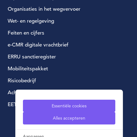
Organisaties in het wegvervoer
Wet- en regelgeving
Feiten en cijfers
e-CMR digitale vrachtbrief
ERRU sanctieregister
Mobiliteitspakket
Risicobedrijf
Achtergestelde lening
EETS, European Electronic Toll Service
Essentiële cookies
Alles accepteren
Aanpassen