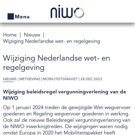
Menu
Home
Nieuws
Home
Wijziging Nederlandse wet- en regelgeving
Producten
Wijziging Nederlandse wet- en
Bedrijven zoeken
regelgeving
Actueel
NIEUWS |
WETGEVING
|
MOBILITEITSPAKKET
| 28 DEC 2023
Wijziging beleidsregel vergunningverlening van de
Thema's
NIWO
Contact
Op 1 januari 2024 treden de gewijzigde Wet wegvervoer
goederen en Regeling wegvervoer goederen in werking.
Veelgestelde vragen
Ook zal de nieuwe Beleidsregel vergunningverlening van
de NIWO inwerkingtreden. De wijzigingen waren nodig
omdat Europa in 2020 het Mobiliteitspakket heeft
Wet- en regelgeving