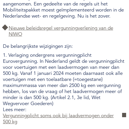
aangenomen. Een gedeelte van de regels uit het
Mobiliteitspakket moest geïmplementeerd worden in de
Over de NIWO
Nederlandse wet- en regelgeving. Nu is het zover.
Informatie per land / Country information
Nieuwe beleidsregel vergunningverlening van de
NIWO
Over deze website
De belangrijkste wijzigingen zijn:
1. Verlaging ondergrens vergunningplicht
Inloggen
Eurovergunning. In Nederland geldt de vergunningplicht
voor voertuigen met een laadvermogen van meer dan
500 kg. Vanaf 1 januari 2024 moeten daarnaast ook alle
NIWO
voertuigen met een toelaatbare (=toegestane)
Veraartlaan 10
maximummassa van meer dan 2500 kg een vergunning
2288 GM Rijswijk
hebben, los van de vraag of het laadvermogen meer of
minder is dan 500 kg. (Artikel 2.1, 3e lid, Wet
T +31 (0)70 399 20 11
Wegvervoer Goederen)
E info@niwo.nl
Lees meer:
Vergunningplicht soms ook bij laadvermogen onder
500 kg