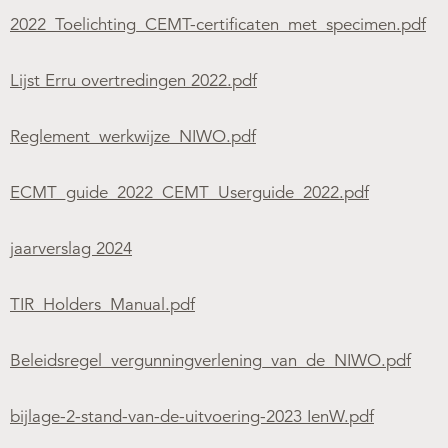
2022_Toelichting_CEMT-certificaten_met_specimen.pdf
Over de NIWO
Lijst Erru overtredingen 2022.pdf
Informatie per land / Country information
Over deze website
Reglement_werkwijze_NIWO.pdf
Inloggen
ECMT_guide_2022_CEMT_Userguide_2022.pdf
jaarverslag 2024
NIWO
Veraartlaan 10
TIR_Holders_Manual.pdf
2288 GM Rijswijk
T +31 (0)70 399 20 11
Beleidsregel_vergunningverlening_van_de_NIWO.pdf
E info@niwo.nl
bijlage-2-stand-van-de-uitvoering-2023 IenW.pdf