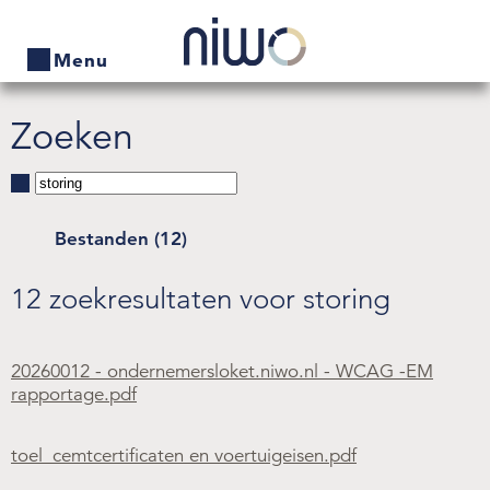
Menu
Zoeken
Home
Producten
Bedrijven zoeken
Bestanden (12)
Actueel
12 zoekresultaten voor storing
Thema's
20260012 - ondernemersloket.niwo.nl - WCAG -EM
Contact
rapportage.pdf
Veelgestelde vragen
toel_cemtcertificaten en voertuigeisen.pdf
Wet- en regelgeving