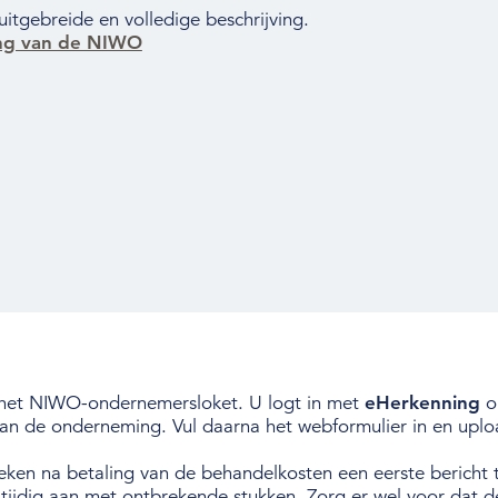
itgebreide en volledige beschrijving.
ing van de NIWO
 het NIWO-ondernemersloket. U logt in met
eHerkenning
 van de onderneming. Vul daarna het webformulier in en upl
en na betaling van de behandelkosten een eerste bericht te
e tijdig aan met ontbrekende stukken. Zorg er wel voor da