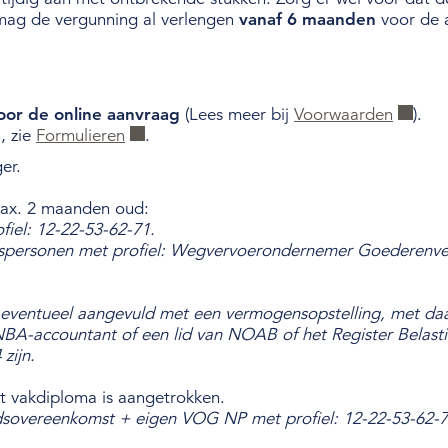
 mag de vergunning al verlengen
vanaf 6 maanden
voor de 
oor de online aanvraag
(Lees meer bij
Voorwaarden
).
, zie
Formulieren
.
er.
max. 2 maanden oud:
el: 12-22-53-62-71.
personen met profiel: Wegvervoerondernemer Goederenve
ns, eventueel aangevuld met een vermogensopstelling, met daa
NBA-accountant of een lid van NOAB of het Register Belasti
zijn.
t vakdiploma is aangetrokken.
idsovereenkomst + eigen VOG NP met profiel: 12-22-53-62-7