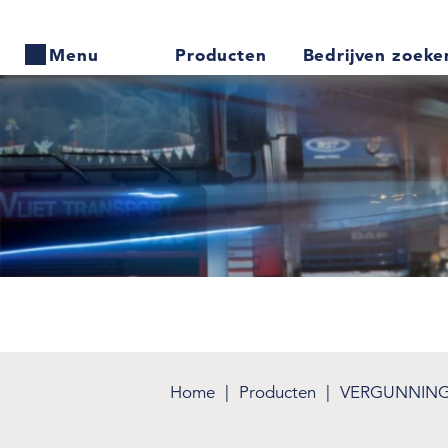
Producten
Bedrijven zoek
Menu
Home
Producten
Bedrijven zoeken
Actueel
Thema's
Contact
Home
Producten
VERGUNNIN
Veelgestelde vragen