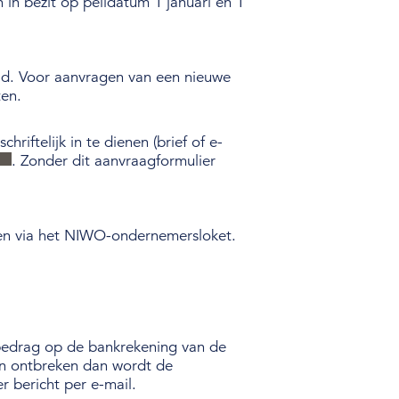
 in bezit op peildatum 1 januari en 1
ld. Voor aanvragen van een nieuwe
ten.
riftelijk in te dienen (brief of e-
. Zonder dit aanvraagformulier
enen via het NIWO-ondernemersloket.
 bedrag op de bankrekening van de
en ontbreken dan wordt de
r bericht per e-mail.