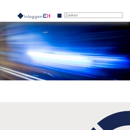
Inloggen
Eurovergunning
Vijfjaarlijkse verlenging Eurovergunning
Vergunningbewijzen
Binnenlandse vergunning
Terug