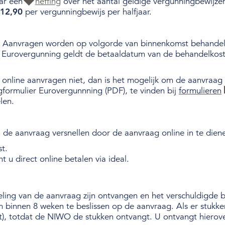
aar een
heffing
over het aantal geldige vergunningbewijzen
 12,90
per vergunningbewijs per halfjaar.
k. Aanvragen worden op volgorde van binnenkomst behande
e Eurovergunning geldt de betaaldatum van de behandelkos
online aanvragen niet, dan is het mogelijk om de aanvraag sch
gformulier Eurovergunnning (PDF), te vinden bij
formulieren
len.
 de aanvraag versnellen door de aanvraag online in te di
t.
nt u direct online betalen via ideal.
ling van de aanvraag zijn ontvangen en het verschuldigde
 binnen 8 weken te beslissen op de aanvraag. Als er stukk
t), totdat de NIWO de stukken ontvangt. U ontvangt hierove