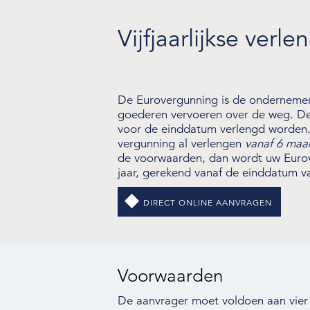
Wet- en regelgeving
Vijfjaarlijkse ver
Over de NIWO
Informatie per land / Country information
Over deze website
De Eurovergunning is de ondernemers
goederen vervoeren over de weg. De 
voor de einddatum verlengd worden.
vergunning al verlengen
vanaf 6 maa
de voorwaarden, dan wordt uw Eurov
jaar, gerekend vanaf de einddatum v
DIRECT ONLINE AANVRAGEN
Voorwaarden
De aanvrager moet voldoen aan vier 