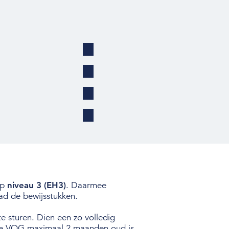
op
niveau 3 (EH3)
. Daarmee
oad de bewijsstukken.
 sturen. Dien een zo volledig
t de VOG maximaal 2 maanden oud is,