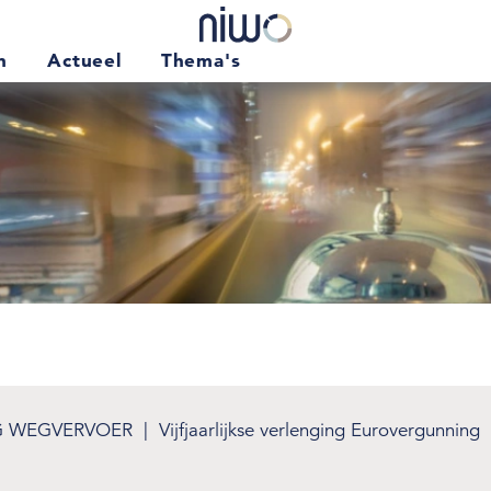
en
Actueel
Thema's
VERGUNNING WEGVERVOER
VIHB-REGISTRATIE AFVAL
OVERIGE DOCUMENTEN
WIJZIGING OF OPZEGGING
Terug
G WEGVERVOER
Vijfjaarlijkse verlenging Eurovergunning