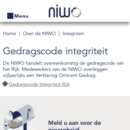
Menu
Home
Over de NIWO
Integriteit
Home
Doel en taak
Gedragscode integriteit
Producten
Organisatie
Bedrijven zoeken
Visie 2030
De NIWO handelt overeenkomstig de gedragscode van
het Rijk. Medewerkers van de NIWO overleggen
vijfjaarlijks een Verklaring Omtrent Gedrag.
Actueel
Vacatures
Gedragscode Integriteit Rijk
Thema's
Jaarverslag
Contact
Film
Veelgestelde vragen
Tarieven
Meld u aan voor de
Wet- en regelgeving
Wet open overheid (Woo)
nieuwsbrief