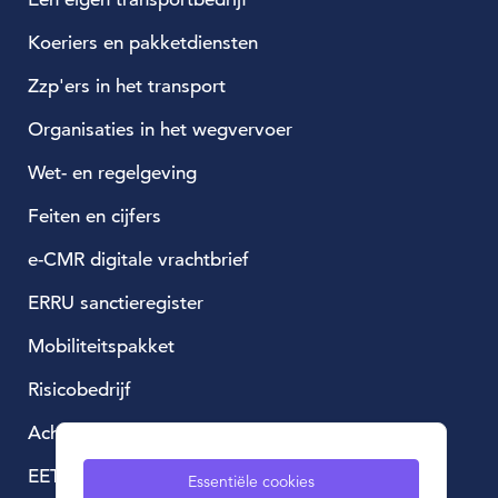
Koeriers en pakketdiensten
Zzp'ers in het transport
Organisaties in het wegvervoer
Wet- en regelgeving
Feiten en cijfers
e-CMR digitale vrachtbrief
ERRU sanctieregister
Mobiliteitspakket
Risicobedrijf
Achtergestelde lening
EETS, European Electronic Toll Service
Essentiële cookies