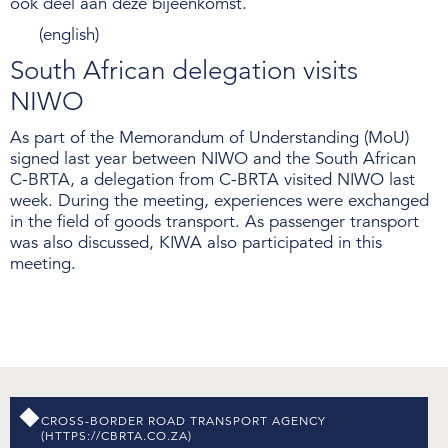
ook deel aan deze bijeenkomst.
(english)
Over de NIWO
South African delegation visits
Informatie per land / Country information
NIWO
Over deze website
As part of the Memorandum of Understanding (MoU)
signed last year between NIWO and the South African
C-BRTA, a delegation from C-BRTA visited NIWO last
Inloggen
week. During the meeting, experiences were exchanged
in the field of goods transport. As passenger transport
was also discussed, KIWA also participated in this
NIWO
meeting.
Veraartlaan 10
2288 GM Rijswijk
T +31 (0)70 399 20 11
E info@niwo.nl
CROSS-BORDER ROAD TRANSPORT AGENCY
(HTTPS://CBRTA.CO.ZA)