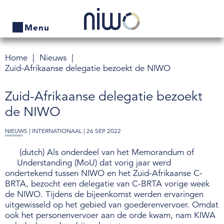
Menu
Home
Nieuws
Home
Zuid-Afrikaanse delegatie bezoekt de NIWO
Producten
Zuid-Afrikaanse delegatie bezoekt
Bedrijven zoeken
de NIWO
Actueel
NIEUWS |
INTERNATIONAAL
| 26 SEP 2022
(dutch) Als onderdeel van het Memorandum of
Thema's
Understanding (MoU) dat vorig jaar werd
ondertekend tussen NIWO en het Zuid-Afrikaanse C-
Contact
BRTA, bezocht een delegatie van C-BRTA vorige week
de NIWO. Tijdens de bijeenkomst werden ervaringen
Veelgestelde vragen
uitgewisseld op het gebied van goederenvervoer. Omdat
ook het personenvervoer aan de orde kwam, nam KIWA
Wet- en regelgeving