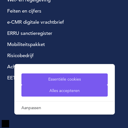
Feiten en cijfers
e-CMR digitale vrachtbrief
ERRU sanctieregister
Mobiliteitspakket
Risicobedrijf
Achtergestelde lening
EETS, European Electronic Toll Service
Essentiële cookies
Alles accepteren
Aanpassen