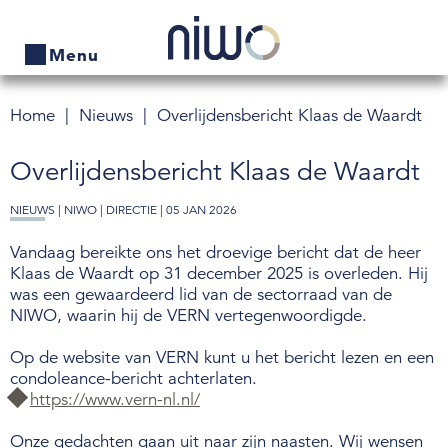
Menu
Home
Nieuws
Overlijdensbericht Klaas de Waardt
Home
Overlijdensbericht Klaas de Waardt
Producten
NIEUWS |
NIWO
|
DIRECTIE
| 05 JAN 2026
Bedrijven zoeken
Vandaag bereikte ons het droevige bericht dat de heer
Actueel
Klaas de Waardt op 31 december 2025 is overleden. Hij
was een gewaardeerd lid van de sectorraad van de
Thema's
NIWO, waarin hij de VERN vertegenwoordigde.
Contact
Op de website van VERN kunt u het bericht lezen en een
condoleance-bericht achterlaten.
Veelgestelde vragen
https://www.vern-nl.nl/
Wet- en regelgeving
Onze gedachten gaan uit naar zijn naasten. Wij wensen