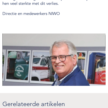
hen veel sterkte met dit verlies.
Over de NIWO
Directie en medewerkers NIWO
Informatie per land / Country information
Over deze website
Inloggen
NIWO
Veraartlaan 10
2288 GM Rijswijk
T +31 (0)70 399 20 11
E info@niwo.nl
Gerelateerde artikelen