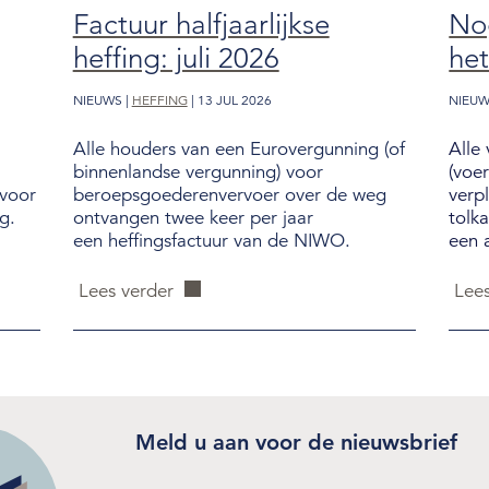
Factuur halfjaarlijkse
Nog
heffing: juli 2026
het
NIEUWS |
HEFFING
| 13 JUL 2026
NIEUW
Alle houders van een Eurovergunning (of
Alle
binnenlandse vergunning) voor
(voe
 voor
beroepsgoederenvervoer over de weg
verp
g.
ontvangen twee keer per jaar
tolk
een heffingsfactuur van de NIWO.
een 
Lees verder
Lees
Meld u aan voor de nieuwsbrief