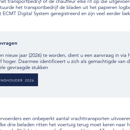
het transportbedrijf of de chauffeur elke rit op die uitgevo
uurde het transportbedrijf de bladen uit het papieren log
t ECMT Digital System geregistreerd en zijn veel eerder beke
nvragen
nieuw jaar (2026) te worden, dient u een aanvraag in via
f hoger. Daarmee identificeert u zich als gemachtigde van 
ele gevraagde stukken
NINGHOUDER 2026
voerders een onbeperkt aantal vrachttransporten uitvoere
ke drie beladen ritten het voertuig terug moet keren naar 