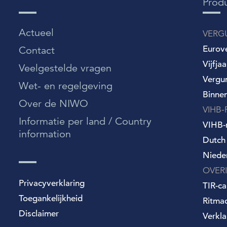
Prod
Actueel
VERG
Eurov
Contact
Vijfja
Veelgestelde vragen
Vergu
Wet- en regelgeving
Binne
Over de NIWO
VIHB-
Informatie per land / Country
VIHB-r
information
Dutch
Niede
OVER
Privacyverklaring
TIR-ca
Toegankelijkheid
Ritma
Disclaimer
Verkla