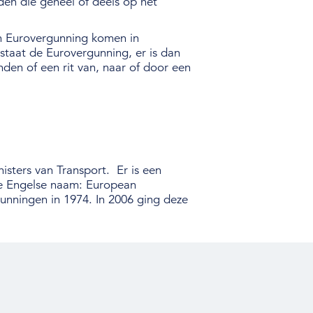
den die geheel of deels op het
n Eurovergunning komen in
taat de Eurovergunning, er is dan
en of een rit van, naar of door een
sters van Transport. Er is een
le Engelse naam: European
unningen in 1974. In 2006 ging deze