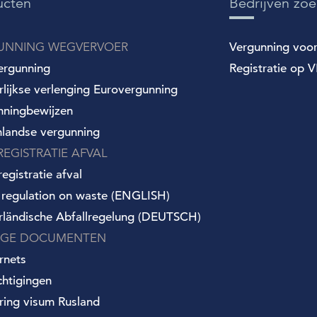
ucten
Bedrijven zo
UNNING WEGVERVOER
Vergunning voo
ergunning
Registratie op VI
arlijkse verlenging Eurovergunning
nningbewijzen
nlandse vergunning
REGISTRATIE AFVAL
egistratie afval
 regulation on waste (ENGLISH)
rländische Abfallregelung (DEUTSCH)
IGE DOCUMENTEN
rnets
chtigingen
ring visum Rusland