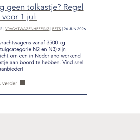
 geen tolkastje? Regel
 voor 1 juli
S |
VRACHTWAGENHEFFING
|
EETS
| 26 JUN 2026
 vrachtwagens vanaf 3500 kg
rtuigcategorie N2 en N3) zijn
licht om een in Nederland werkend
astje aan boord te hebben. Vind snel
aanbieder!
 verder