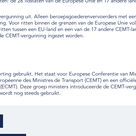
oten: de 26 lidstaten van de Europese Unie en 17 andere lan
ergunning uit. Alleen beroepsgoederenvervoerders met ee
. Voor ritten binnen de grenzen van de Europese Unie vols
tten tussen een EU-land en een van de 17 andere CEMT-land
de CEMT-vergunning ingezet worden.
ing gebruikt. Het staat voor Europese Conferentie van Mini
uropéenne des Ministres de Transport (CEMT) en een officië
t (ECMT). Deze groep ministers introduceerde de CEMT-verg
 wordt nog steeds gebruikt.