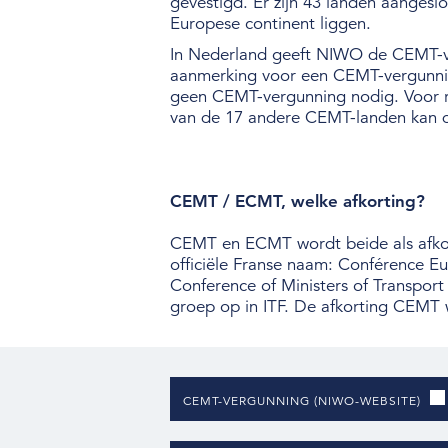
gevestigd. Er zijn 43 landen aangesl
Europese continent liggen.
In Nederland geeft NIWO de CEMT-v
aanmerking voor een CEMT-vergunning
geen CEMT-vergunning nodig. Voor ri
van de 17 andere CEMT-landen kan 
CEMT / ECMT, welke afkorting?
CEMT en ECMT wordt beide als afkort
officiële Franse naam: Conférence E
Conference of Ministers of Transpor
groep op in ITF. De afkorting CEMT
CEMT-VERGUNNING (NIWO-WEBSITE)