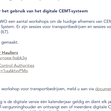
 het gebruik van het digitale CEMT-systeem
NIWO een aantal workshops om de huidige afnemers van CEM
stem. Er zijn sessies voor transportbedrijven en sessies vo
ILT).
s gemaakt.
r Hauliers
v=oea-fxsbk3g
Control Authorities
?v=1uu6ktvvPMo
 workshop voor transportbedrijven, meld u aan via
documen
is de digitale versie één kalenderjaar geldig en dient elk
T-vergunninghouder en ontvangt een of meerdere digitale 