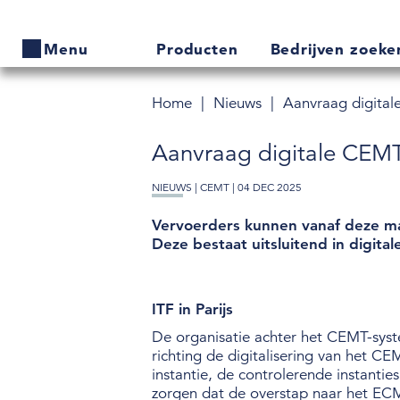
Producten
Bedrijven zoek
Menu
Home
Nieuws
Aanvraag digital
Home
Aanvraag digitale CEMT
Producten
NIEUWS |
CEMT
| 04 DEC 2025
Bedrijven zoeken
Vervoerders kunnen vanaf deze ma
Actueel
Deze bestaat uitsluitend in digita
Thema's
ITF in Parijs
Contact
De organisatie achter het CEMT-syste
richting de digitalisering van het 
Veelgestelde vragen
instantie, de controlerende instanti
zorgen dat de overstap naar het ECM