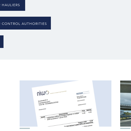
R HAULIERS
R CONTROL AUTHORITIES