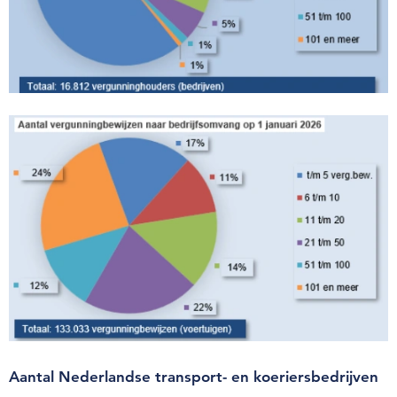
Over de NIWO
Informatie per land / Country information
Over deze website
Inloggen
NIWO
Veraartlaan 10
2288 GM Rijswijk
T +31 (0)70 399 20 11
E info@niwo.nl
Aantal Nederlandse transport- en koeriersbedrijven