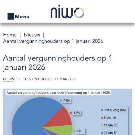
Menu
Home
Nieuws
Home
Aantal vergunninghouders op 1 januari 2026
Producten
Aantal vergunninghouders op 1
Bedrijven zoeken
januari 2026
Actueel
NIEUWS |
FEITEN EN CIJFERS
| 17 MAR 2026
Thema's
Contact
Veelgestelde vragen
Wet- en regelgeving