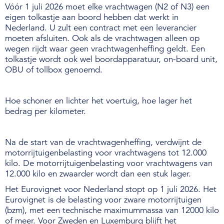
Vóór 1 juli 2026 moet elke vrachtwagen (N2 of N3) een
eigen tolkastje aan boord hebben dat werkt in
Over de NIWO
Nederland. U zult een contract met een leverancier
moeten afsluiten. Ook als de vrachtwagen alleen op
Informatie per land / Country information
wegen rijdt waar geen vrachtwagenheffing geldt. Een
tolkastje wordt ook wel boordapparatuur, on-board unit,
Over deze website
OBU of tollbox genoemd.
Inloggen
Hoe schoner en lichter het voertuig, hoe lager het
bedrag per kilometer.
NIWO
Na de start van de vrachtwagenheffing, verdwijnt de
Veraartlaan 10
motorrijtuigenbelasting voor vrachtwagens tot 12.000
2288 GM Rijswijk
kilo. De motorrijtuigenbelasting voor vrachtwagens van
T +31 (0)70 399 20 11
12.000 kilo en zwaarder wordt dan een stuk lager.
E info@niwo.nl
Het Eurovignet voor Nederland stopt op 1 juli 2026. Het
Eurovignet is de belasting voor zware motorrijtuigen
(bzm), met een technische maximummassa van 12000 kilo
of meer. Voor Zweden en Luxemburg blijft het