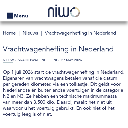
Menu
Home
Nieuws
Vrachtwagen­heffing in Nederland
Home
Vrachtwagen­heffing in Nederland
Producten
NIEUWS |
VRACHTWAGENHEFFING
| 27 MAY 2026
Bedrijven zoeken
Op 1 juli 2026 start de vrachtwagenheffing in Nederland.
Actueel
Eigenaren van vrachtwagens betalen vanaf die datum
per gereden kilometer, via een tolkastje. Dit geldt voor
Thema's
Nederlandse én buitenlandse voertuigen in de categorie
N2 en N3. Ze hebben een technische maximummassa
Contact
van meer dan 3.500 kilo. Daarbij maakt het niet uit
waarvoor u het voertuig gebruikt. En ook niet of het
Veelgestelde vragen
voertuig leeg is of niet.
Wet- en regelgeving