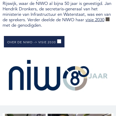
Rijswijk, waar de NIWO al bijna 50 jaar is gevestigd. Jan
Hendrik Dronkers, de secretaris-generaal van het
Over de NIWO
ministerie van Infrastructuur en Waterstaat, was een van
de sprekers. Verder deelde de NIWO haar
visie 2030
Informatie per land / Country information
met de genodigden.
Over deze website
OVER DE NIWO -> VISIE 2030
Inloggen
NIWO
Veraartlaan 10
2288 GM Rijswijk
T +31 (0)70 399 20 11
E info@niwo.nl