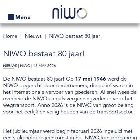
Menu
Home
Nieuws
NIWO bestaat 80 jaar!
Home
NIWO bestaat 80 jaar!
Producten
NIEUWS |
NIWO
| 18 MAY 2026
Bedrijven zoeken
De NIWO bestaat 80 jaar! Op
17 mei 1946
werd de
Actueel
NIWO opgericht door ondernemers, die actief waren in
het internationale vervoer van goederen. Al snel wees de
Thema's
overheid de NIWO aan als vergunningverlener voor het
wegtransport. Anno 2026 is de NIWO van groot belang
Contact
voor het eerlijk en veilig houden van de transportsector.
Veelgestelde vragen
Het jubileumjaar werd begin februari 2026 ingeluid met
een stakeholderbijeenkomst in het NIWO-kantoorpand in
Wet- en regelgeving