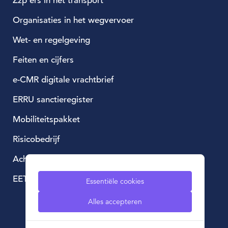
Zzp'ers in het transport
Organisaties in het wegvervoer
Wet- en regelgeving
Feiten en cijfers
e-CMR digitale vrachtbrief
ERRU sanctieregister
Mobiliteitspakket
Risicobedrijf
Achtergestelde lening
EETS, European Electronic Toll Service
Essentiële cookies
Alles accepteren