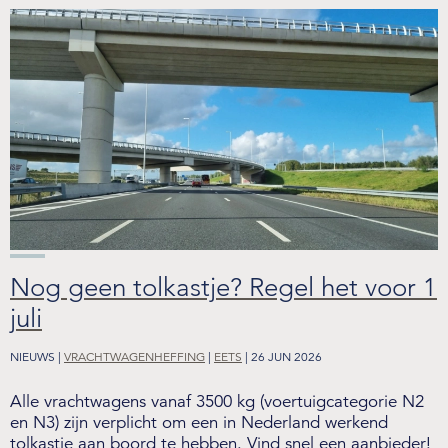
Nog geen tolkastje? Regel het voor 1
juli
NIEUWS |
VRACHTWAGENHEFFING
|
EETS
| 26 JUN 2026
Alle vrachtwagens vanaf 3500 kg (voertuigcategorie N2
en N3) zijn verplicht om een in Nederland werkend
tolkastje aan boord te hebben. Vind snel een aanbieder!