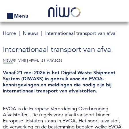
Menu
Home
Nieuws
Internationaal transport van afval
Home
Internationaal transport van afval
Producten
NIEUWS |
VIHB
|
AFVAL
| 21 MAY 2026
Bedrijven zoeken
Vanaf 21 mei 2026 is het Digital Waste Shipment
Actueel
System (DIWASS) in gebruik voor de EVOA-
kennisgevingen en meldingen die nodig zijn bij
Thema's
internationaal transport van afvalstoffen.
Contact
EVOA is de Europese Verordening Overbrenging
Veelgestelde vragen
Afvalstoffen. De regels voor afvaltransport binnen
Europese lidstaten staan in EVOA. Het soort afvalstof,
de verwerking en de bestemming bepalen welke EVOA-
Wet- en regelgeving