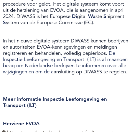
procedure voor geldt. Het digitale systeem komt voort
uit de herziening van EVOA, die is aangenomen in april
Over de NIWO
2024. DIWASS is het Europese
Di
gital
Wa
ste
S
hipment
S
ystem van de Europese Commissie (EC).
Informatie per land / Country information
Over deze website
In het nieuwe digitale systeem DIWASS kunnen bedrijven
en autoriteiten EVOA-kennisgevingen en meldingen
registreren en behandelen, volledig papierloos.
De
Inloggen
Inspectie Leefomgeving en Transport (ILT) is al maanden
bezig om Nederlandse bedrijven te informeren over alle
wijzigingen en om de a
ansluiting op DIWASS te regelen.
NIWO
Veraartlaan 10
2288 GM Rijswijk
Meer informatie Inspectie Leefomgeving en
T +31 (0)70 399 20 11
Transport (ILT)
E info@niwo.nl
Herziene EVOA