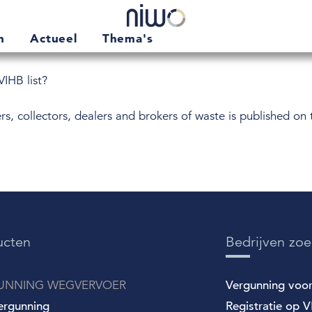
en
Actueel
Thema's
VIHB list?
ers, collectors, dealers and brokers of waste is published 
ucten
Bedrijven zo
UNNING WEGVERVOER
Vergunning voo
ergunning
Registratie op VI