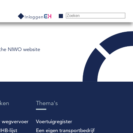
Inloggen
on the NIWO website
eken
Thema's
r wegvervoer
Voertuigregister
HB-lijst
Een eigen transportbedrijf