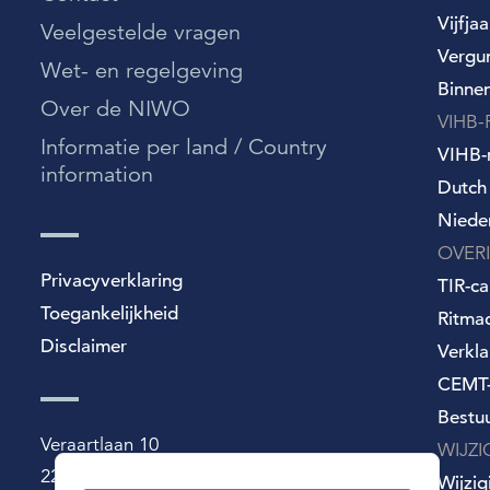
Wet- en regelgeving
Vijfja
Veelgestelde vragen
Over de NIWO
Vergu
Wet- en regelgeving
Binne
Informatie per land / Country information
Over de NIWO
VIHB-
Informatie per land / Country
Over deze website
VIHB-r
information
Dutch
Niede
OVER
Privacyverklaring
TIR-ca
Toegankelijkheid
Ritma
Disclaimer
Verkla
CEMT-
Bestu
Veraartlaan 10
WIJZ
2288 GM Rijswijk
Wijzi