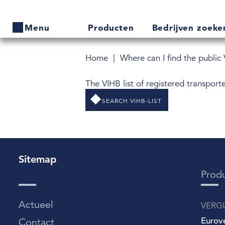
Producten
Bedrijven zoek
Menu
Home
Where can I find the public 
Home
The VIHB list of registered transport
Producten
SEARCH VIHB-LIST
Bedrijven zoeken
Actueel
Thema's
Sitemap
Prod
Contact
Veelgestelde vragen
Actueel
VERG
Eurov
Contact