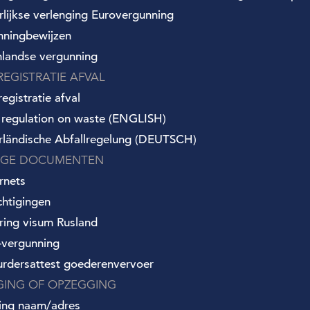
arlijkse verlenging Eurovergunning
nningbewijzen
nlandse vergunning
REGISTRATIE AFVAL
egistratie afval
 regulation on waste (ENGLISH)
rländische Abfallregelung (DEUTSCH)
IGE DOCUMENTEN
rnets
chtigingen
ring visum Rusland
vergunning
urdersattest goederenvervoer
IGING OF OPZEGGING
ging naam/adres