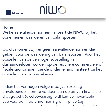
Menu
Home
Home
Welke aanvullende normen hanteert de NIWO bij het
opnemen en waarderen van balansposten?
Producten
Op dit moment zijn er geen aanvullende normen die
Bedrijven zoeken
gelden voor de waardering van balansposten. Voor het
opstellen van de vermogensopstelling kan
Actueel
dus aangesloten worden op de reguliere commerciële of
fiscale grondslagen die de onderneming hanteert bij het
Thema's
opstellen van de jaarrekening.
Contact
Indien het vermogen volgens de jaarrekening
onvoldoende is om te voldoen aan de eis van financiële
Veelgestelde vragen
draagkracht (kredietwaardigheid) kan een eventuele
overwaarde in de onderneming of in privé (bij
Wet- en regelgeving