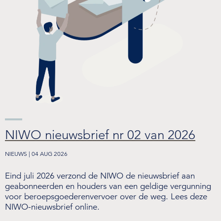
Over de NIWO
Informatie per land / Country information
Over deze website
Inloggen
NIWO
NIWO nieuwsbrief nr 02 van 2026
Veraartlaan 10
NIEUWS | 04 AUG 2026
2288 GM Rijswijk
T +31 (0)70 399 20 11
Eind juli 2026 verzond de NIWO de nieuwsbrief aan
E info@niwo.nl
geabonneerden en houders van een geldige vergunning
voor beroepsgoederenvervoer over de weg. Lees deze
NIWO-nieuwsbrief online.