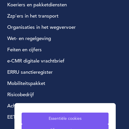
Koeriers en pakketdiensten
Zzp'ers in het transport
Organisaties in het wegvervoer
Wet- en regelgeving
Feiten en cijfers
e-CMR digitale vrachtbrief
ERRU sanctieregister
Mobiliteitspakket
Risicobedrijf
Achtergestelde lening
EETS, European Electronic Toll Service
Essentiële cookies