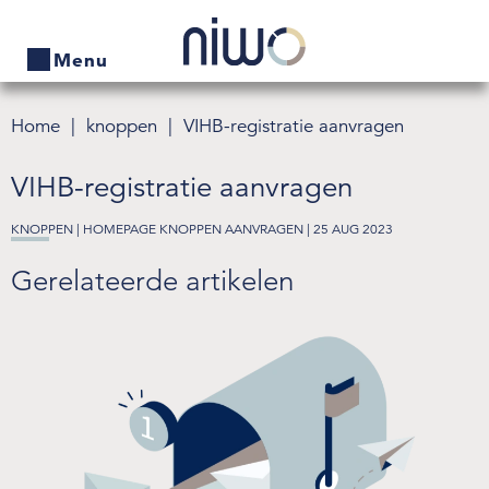
Menu
Home
knoppen
VIHB-registratie aanvragen
Home
VIHB-registratie aanvragen
Producten
KNOPPEN |
HOMEPAGE KNOPPEN AANVRAGEN
| 25 AUG 2023
Bedrijven zoeken
Gerelateerde artikelen
Actueel
Thema's
Contact
Veelgestelde vragen
Wet- en regelgeving