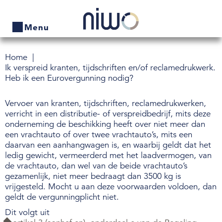
Menu
Home
Home
Ik verspreid kranten, tijdschriften en/of reclamedrukwerk.
Heb ik een Eurovergunning nodig?
Producten
Vervoer van kranten, tijdschriften, reclamedrukwerken,
Bedrijven zoeken
verricht in een distributie- of verspreidbedrijf, mits deze
onderneming de beschikking heeft over niet meer dan
Actueel
een vrachtauto of over twee vrachtauto’s, mits een
daarvan een aanhangwagen is, en waarbij geldt dat het
Thema's
ledig gewicht, vermeerderd met het laadvermogen, van
de vrachtauto, dan wel van de beide vrachtauto’s
Contact
gezamenlijk, niet meer bedraagt dan 3500 kg is
vrijgesteld. Mocht u aan deze voorwaarden voldoen, dan
Veelgestelde vragen
geldt de vergunningplicht niet.
Dit volgt uit
Wet- en regelgeving