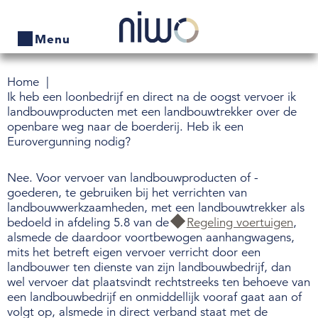
Menu
Home
Home
Ik heb een loonbedrijf en direct na de oogst vervoer ik
landbouwproducten met een landbouwtrekker over de
Producten
openbare weg naar de boerderij. Heb ik een
Eurovergunning nodig?
Bedrijven zoeken
Nee. Voor vervoer van landbouwproducten of -
Actueel
goederen, te gebruiken bij het verrichten van
landbouwwerkzaamheden, met een landbouwtrekker als
Thema's
bedoeld in afdeling 5.8 van de
Regeling voertuigen
,
alsmede de daardoor voortbewogen aanhangwagens,
Contact
mits het betreft eigen vervoer verricht door een
landbouwer ten dienste van zijn landbouwbedrijf, dan
Veelgestelde vragen
wel vervoer dat plaatsvindt rechtstreeks ten behoeve van
een landbouwbedrijf en onmiddellijk vooraf gaat aan of
volgt op, alsmede in direct verband staat met de
Wet- en regelgeving