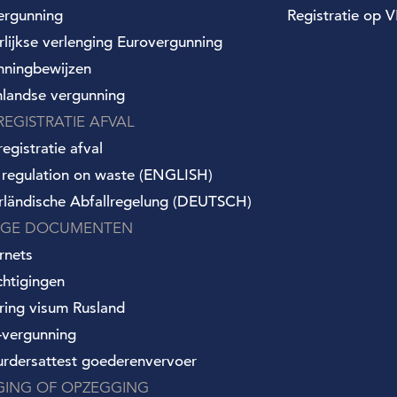
ergunning
Registratie op VI
arlijkse verlenging Eurovergunning
nningbewijzen
nlandse vergunning
REGISTRATIE AFVAL
egistratie afval
 regulation on waste (ENGLISH)
rländische Abfallregelung (DEUTSCH)
IGE DOCUMENTEN
rnets
chtigingen
ring visum Rusland
vergunning
urdersattest goederenvervoer
IGING OF OPZEGGING