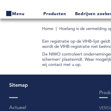
Producten
Bedrijven zoek
Menu
Home
Hoelang is de vermelding op
Home
Een registratie op de VIHB-lijst gel
Producten
wordt de VIHB-registratie niet beëin
De NIWO controleert ondernemingen p
Bedrijven zoeken
schermen' plaatsvindt. Waar mogelij
wij contact met u op.
Actueel
Thema's
Sitemap
Contact
Prod
Veelgestelde vragen
Actueel
VERG