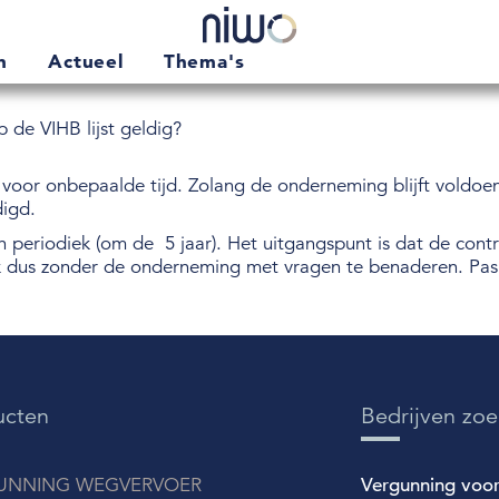
en
Actueel
Thema's
 de VIHB lijst geldig?
dt voor onbepaalde tijd. Zolang de onderneming blijft voldo
digd.
eriodiek (om de 5 jaar). Het uitgangspunt is dat de contro
k dus zonder de onderneming met vragen te benaderen. Pas 
ucten
Bedrijven zo
UNNING WEGVERVOER
Vergunning voo