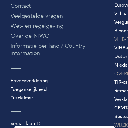
Wet- en regelgeving
Eurov
Contact
Over de NIWO
Vijfja
Veelgestelde vragen
Vergu
Wet- en regelgeving
Informatie per land / Country information
Binne
Over de NIWO
Over deze website
VIHB-
Informatie per land / Country
VIHB-r
information
Dutch
Niede
OVER
Privacyverklaring
TIR-ca
Toegankelijkheid
Ritma
Disclaimer
Verkla
CEMT-
Bestu
Veraartlaan 10
WIJZ