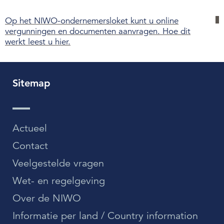
Over de NIWO
Op het NIWO-ondernemersloket kunt u online
vergunningen en documenten aanvragen. Hoe dit
Informatie per land / Country information
werkt leest u hier.
Over deze website
Sitemap
Inloggen
Actueel
NIWO
Veraartlaan 10
Contact
2288 GM Rijswijk
Veelgestelde vragen
T +31 (0)70 399 20 11
Wet- en regelgeving
E info@niwo.nl
Over de NIWO
Informatie per land / Country information