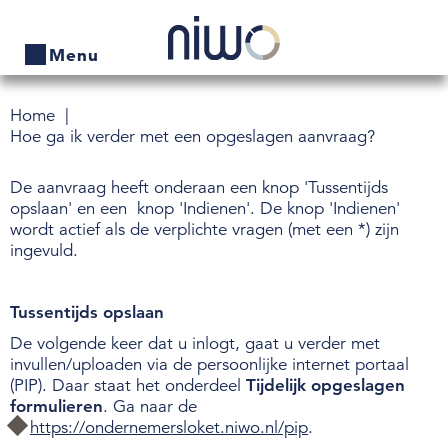
Menu
Home
Home
Hoe ga ik verder met een opgeslagen aanvraag?
Producten
De aanvraag heeft onderaan een knop 'Tussentijds
opslaan' en een
knop 'Indienen'. De knop 'Indienen'
Bedrijven zoeken
wordt actief als de verplichte vragen (met een *) zijn
ingevuld.
Actueel
Thema's
Tussentijds opslaan
De volgende keer dat u inlogt, gaat u verder met
Contact
invullen/uploaden via de persoonlijke internet portaal
(PIP). Daar staat het onderdeel
Tijdelijk opgeslagen
Veelgestelde vragen
formulieren
. Ga naar de
https://ondernemersloket.niwo.nl/pip
.
Wet- en regelgeving