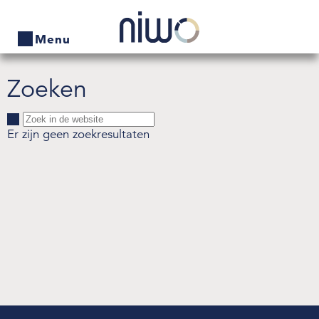
Menu
Zoeken
Home
Producten
Er zijn geen zoekresultaten
Bedrijven zoeken
Actueel
Thema's
Contact
Veelgestelde vragen
Wet- en regelgeving