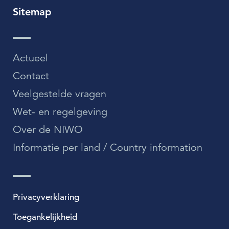
Sitemap
Over de NIWO
Informatie per land / Country information
Actueel
Over deze website
Contact
Veelgestelde vragen
Inloggen
Wet- en regelgeving
Over de NIWO
NIWO
Informatie per land / Country information
Veraartlaan 10
2288 GM Rijswijk
T +31 (0)70 399 20 11
E info@niwo.nl
Privacyverklaring
Toegankelijkheid