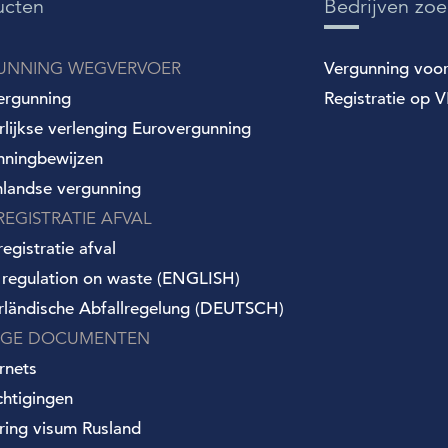
ucten
Bedrijven zo
UNNING WEGVERVOER
Vergunning voo
ergunning
Registratie op VI
arlijkse verlenging Eurovergunning
nningbewijzen
nlandse vergunning
REGISTRATIE AFVAL
egistratie afval
 regulation on waste (ENGLISH)
rländische Abfallregelung (DEUTSCH)
IGE DOCUMENTEN
rnets
chtigingen
ring visum Rusland