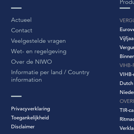
Prod
Actueel
VERG
Eurov
Contact
Vijfja
Veelgestelde vragen
Vergu
Wet- en regelgeving
Binne
Over de NIWO
VIHB-
Informatie per land / Country
VIHB-r
information
Dutch
Niede
OVER
Privacyverklaring
TIR-ca
Toegankelijkheid
Ritma
Disclaimer
Verkla