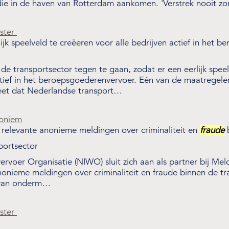
 die in de haven van Rotterdam aankomen. 'Verstrek nooit
ister
jk speelveld te creëeren voor alle bedrijven actief in het b
de transportsector tegen te gaan, zodat er een eerlijk spee
ctief in het beroepsgoederenvervoer. Eén van de maatregele
reet dat Nederlandse transport…
noniem
relevante anonieme meldingen over criminaliteit en
fraude
b
portsector
ervoer Organisatie (NIWO) sluit zich aan als partner bij M
nieme meldingen over criminaliteit en fraude binnen de tr
k van onderm…
ister