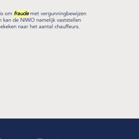
 is om
fraude
met vergunningbewijzen
en kan de NIWO namelijk vaststellen
keken naar het aantal chauffeurs.