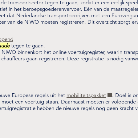
 de transportsector tegen te gaan, zodat er een eerlijk spee
ctief in het beroepsgoederenvervoer. Eén van de maatregele
reet dat Nederlandse transportbedrijven met een Eurovergun
ister van de NIWO moeten registreren. Dit overzicht zorgt e
eopend
aude
tegen te gaan.
NIWO binnenkort het online voertuigregister, waarin trans
chauffeurs gaan registreren. Deze registratie is nodig van
euwe Europese regels uit het
mobiliteitspakket
. Doel is 
 moet een voertuig staan. Daarnaast moeten er voldoende c
tuigregistratie hebben de nieuwe regels nog geen kracht va