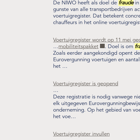
De NIWO heeft als doel de
fraude
in
gunste van alle transportbedrijven a
voertuigregister. Dat betekent conc
chauffeurs in het online voertuigreg
Voertuigregister wordt op 11 mei g
…
mobiliteitspakket
. Doel is om
fr
Zoals eerder aangekondigd opent de 
Eurovergunning voertuigen en aantal 
het …
Voertuigregister is geopend
…
Deze registratie is nodig vanwege ni
elk uitgegeven Eurovergunningbewijs
onderneming. Op het gebied van voer
het voe…
Voertuigregister invullen