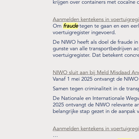
Wet- en regelgeving
krijgen over containers met cocaïne
Over de NIWO
Aanmelden kentekens in voertuigreg
Om
fraude
tegen te gaan en een eerli
Informatie per land / Country information
voertuigregister ingevoerd.
De NIWO heeft als doel de fraude in 
Over deze website
gunste van alle transportbedrijven a
voertuigregister. Dat betekent conc
NIWO sluit aan bij Meld Misdaad A
Vanaf 1 mei 2025 ontvangt de NIWO 
Samen tegen criminaliteit in de trans
De Nationale en Internationale Wegv
2025 ontvangt de NIWO relevante ano
belangrijke stap gezet in de aanpa
Aanmelden kentekens in voertuigreg
…