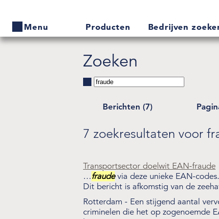
Producten
Bedrijven zoek
Menu
Zoeken
Home
Producten
Berichten (7)
Pagina
Bedrijven zoeken
7 zoekresultaten voor f
Actueel
Thema's
Transportsector doelwit EAN-fraude
Contact
…
fraude
via deze unieke EAN-codes
Dit bericht is afkomstig van de zeeha
Veelgestelde vragen
Rotterdam - Een stijgend aantal verv
criminelen die het op zogenoemde E