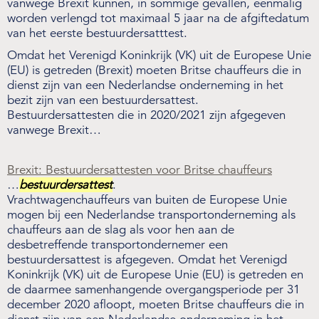
vanwege Brexit kunnen, in sommige gevallen, eenmalig
worden verlengd tot maximaal 5 jaar na de afgiftedatum
Over de NIWO
van het eerste bestuurdersatttest.
Omdat het Verenigd Koninkrijk (VK) uit de Europese Unie
Informatie per land / Country information
(EU) is getreden (Brexit) moeten Britse chauffeurs die in
dienst zijn van een Nederlandse onderneming in het
Over deze website
bezit zijn van een bestuurdersattest.
Bestuurdersattesten die in 2020/2021 zijn afgegeven
vanwege Brexit…
Inloggen
Brexit: Bestuurdersattesten voor Britse chauffeurs
NIWO
…
bestuurdersattest
.
Vrachtwagenchauffeurs van buiten de Europese Unie
Veraartlaan 10
mogen bij een Nederlandse transportonderneming als
2288 GM Rijswijk
chauffeurs aan de slag als voor hen aan de
desbetreffende transportondernemer een
T +31 (0)70 399 20 11
bestuurdersattest is afgegeven. Omdat het Verenigd
E info@niwo.nl
Koninkrijk (VK) uit de Europese Unie (EU) is getreden en
de daarmee samenhangende overgangsperiode per 31
december 2020 afloopt, moeten Britse chauffeurs die in