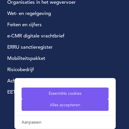
Organisaties in het wegvervoer
Wet- en regelgeving
Feiten en cijfers
e-CMR digitale vrachtbrief
ERRU sanctieregister
Mobiliteitspakket
Risicobedrijf
Achtergestelde lening
EETS, European Electronic Toll Service
Essentiële cookies
Alles accepteren
Aanpassen