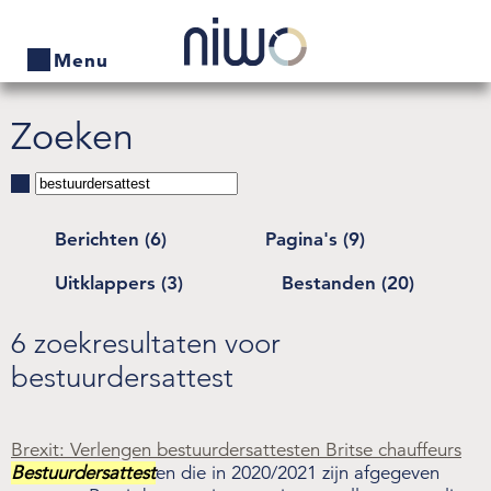
Menu
Zoeken
Home
Producten
Bedrijven zoeken
Berichten (6)
Pagina's (9)
Uitklappers (3)
Bestanden (20)
Actueel
Thema's
6 zoekresultaten voor
bestuurdersattest
Contact
Veelgestelde vragen
Brexit: Verlengen bestuurdersattesten Britse chauffeurs
Bestuurdersattest
en die in 2020/2021 zijn afgegeven
Wet- en regelgeving