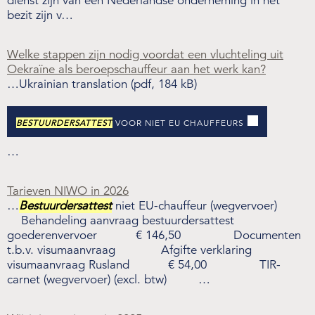
dienst zijn van een Nederlandse onderneming in het
bezit zijn v…
Welke stappen zijn nodig voordat een vluchteling uit
Oekraïne als beroepschauffeur aan het werk kan?
…Ukrainian translation (pdf, 184 kB)
BESTUURDERSATTEST
VOOR NIET EU CHAUFFEURS
…
Tarieven NIWO in 2026
…
Bestuurdersattest
niet EU-chauffeur (wegvervoer)
Behandeling aanvraag bestuurdersattest
goederenvervoer € 146,50 Documenten
t.b.v. visumaanvraag Afgifte verklaring
visumaanvraag Rusland € 54,00 TIR-
carnet (wegvervoer) (excl. btw) …